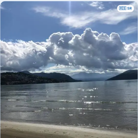
🇷🇸 SR