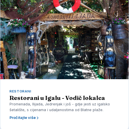
RESTORANI
Restorani u Igalu - Vodič lokalca
Promenada, Ilijada, Jedrenjak i još - gdje jesti uz igalsko
šetalište, s cijenama i udaljenostima od Blatne plaže.
Pročitajte više