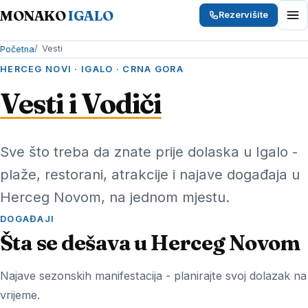
MONAKO
IGALO
Rezervišite
Vesti
Početna
HERCEG NOVI · IGALO · CRNA GORA
Vesti i Vodiči
Sve što treba da znate prije dolaska u Igalo -
plaže, restorani, atrakcije i najave događaja u
Herceg Novom, na jednom mjestu.
DOGAĐAJI
Šta se dešava u Herceg Novom
Najave sezonskih manifestacija - planirajte svoj dolazak na
vrijeme.