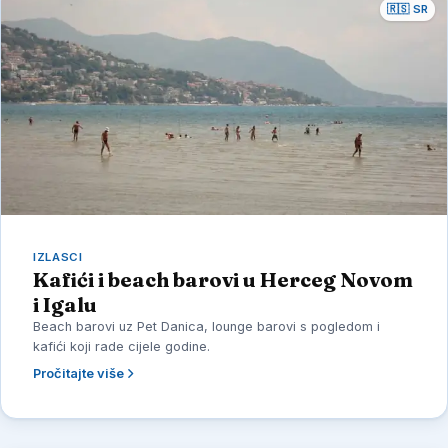
🇷🇸 SR
IZLASCI
Kafići i beach barovi u Herceg Novom
i Igalu
Beach barovi uz Pet Danica, lounge barovi s pogledom i
kafići koji rade cijele godine.
Pročitajte više