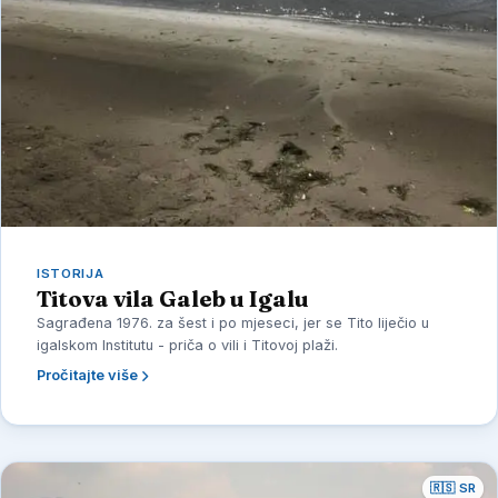
ISTORIJA
Titova vila Galeb u Igalu
Sagrađena 1976. za šest i po mjeseci, jer se Tito liječio u
igalskom Institutu - priča o vili i Titovoj plaži.
Pročitajte više
🇷🇸 SR