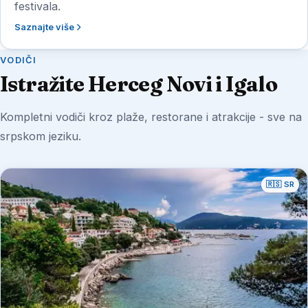
festivala.
Saznajte više
VODIČI
Istražite Herceg Novi i Igalo
Kompletni vodiči kroz plaže, restorane i atrakcije - sve na
srpskom jeziku.
🇷🇸 SR