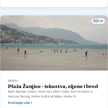
🇷🇸 SR
IZLETI
Plaža Žanjice - iskustva, cijene i brod
Bijeli šljunak i bistro more na Luštici: kako doći brodom iz
Herceg Novog, koliko košta ležaljka i kada ići.
Pročitajte više