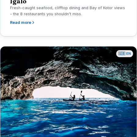
Igalo
Fresh-caught seafood, clifftop dining and Bay of Kotor views
- the 8 restaurants you shouldn't miss.
Read more
🇬🇧 EN