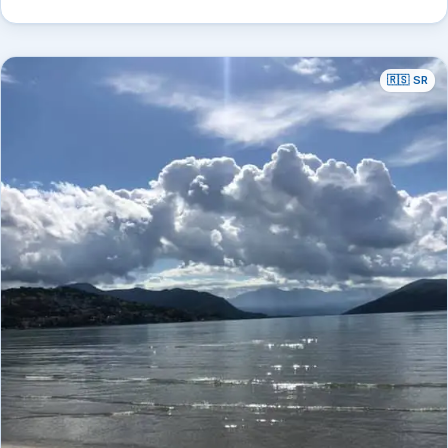
🇷🇸 SR