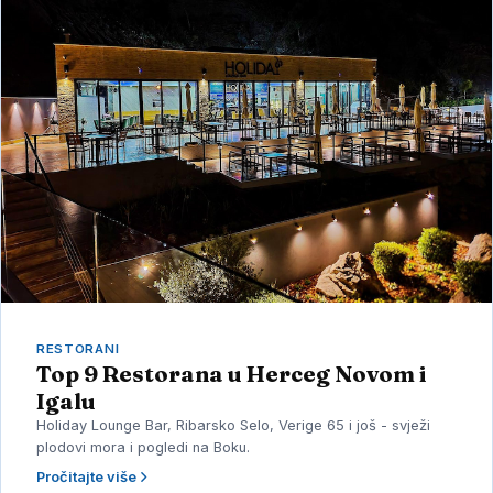
RESTORANI
Top 9 Restorana u Herceg Novom i
Igalu
Holiday Lounge Bar, Ribarsko Selo, Verige 65 i još - svježi
plodovi mora i pogledi na Boku.
Pročitajte više