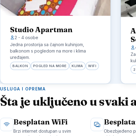
Studio Apartman
A
2 - 4 osobe
S
Jedna prostorija sa čajnom kuhinjom,
balkonom s pogledom na more i klima
Za
uređajem.
ku
BALKON
POGLED NA MORE
KLIMA
WIFI
2
USLUGA I OPREMA
Šta je uključeno u svaki
Besplatan WiFi
Besplata
Brzi internet dostupan u svim
Obezbjeđeno pa