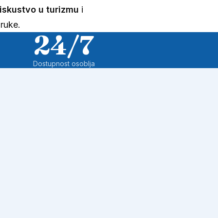
iskustvo u turizmu
i
ruke.
24/7
Dostupnost osoblja