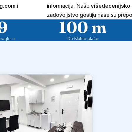
g.com i
informacija. Naše
višedecenijsko 
zadovoljstvo gostiju naše su prepo
9
100 m
oogle-u
Do Blatne plaže