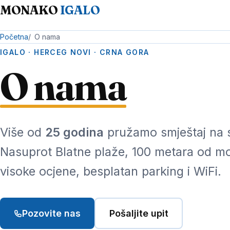
MONAKO
IGALO
Početna
O nama
IGALO · HERCEG NOVI · CRNA GORA
O nama
Više od
25 godina
pružamo smještaj na s
Nasuprot Blatne plaže, 100 metara od mo
visoke ocjene, besplatan parking i WiFi.
Pozovite nas
Pošaljite upit