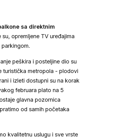
balkone sa direktnim
e su, opremljene TV uređajima
i parkingom.
nje peškira i posteljine dio su
 turistička metropola - plodovi
rani i izleti dostupni su na korak
svakog februara plato na 5
ostaje glavna pozornica
ke pratimo od samih početaka
 kvalitetnu uslugu i sve vrste