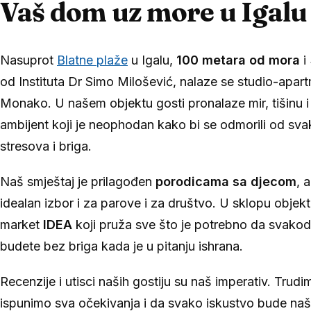
Vaš dom uz more u Igalu
Nasuprot
Blatne plaže
u Igalu,
100 metara od mora
i
od Instituta Dr Simo Milošević, nalaze se studio-apar
Monako. U našem objektu gosti pronalaze mir, tišinu i
ambijent koji je neophodan kako bi se odmorili od sv
stresova i briga.
Naš smještaj je prilagođen
porodicama sa djecom
, 
idealan izbor i za parove i za društvo. U sklopu objekt
market
IDEA
koji pruža sve što je potrebno da svako
budete bez briga kada je u pitanju ishrana.
Recenzije i utisci naših gostiju su naš imperativ. Trud
ispunimo sva očekivanja i da svako iskustvo bude na