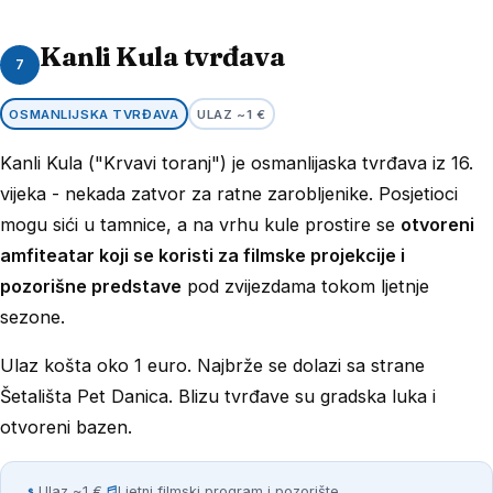
Kanli Kula tvrđava
7
OSMANLIJSKA TVRĐAVA
ULAZ ~1 €
Kanli Kula ("Krvavi toranj") je osmanlijaska tvrđava iz 16.
vijeka - nekada zatvor za ratne zarobljenike. Posjetioci
mogu sići u tamnice, a na vrhu kule prostire se
otvoreni
amfiteatar koji se koristi za filmske projekcije i
pozorišne predstave
pod zvijezdama tokom ljetnje
sezone.
Ulaz košta oko 1 euro. Najbrže se dolazi sa strane
Šetališta Pet Danica. Blizu tvrđave su gradska luka i
otvoreni bazen.
Ulaz ~1 €
Ljetni filmski program i pozorište