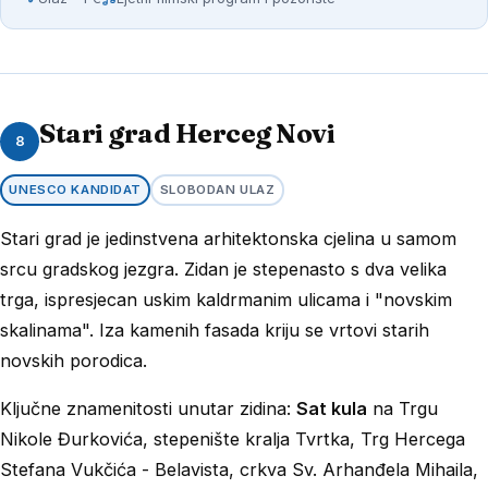
Stari grad Herceg Novi
8
UNESCO KANDIDAT
SLOBODAN ULAZ
Stari grad je jedinstvena arhitektonska cjelina u samom
srcu gradskog jezgra. Zidan je stepenasto s dva velika
trga, ispresjecan uskim kaldrmanim ulicama i "novskim
skalinama". Iza kamenih fasada kriju se vrtovi starih
novskih porodica.
Ključne znamenitosti unutar zidina:
Sat kula
na Trgu
Nikole Đurkovića, stepenište kralja Tvrtka, Trg Hercega
Stefana Vukčića - Belavista, crkva Sv. Arhanđela Mihaila,