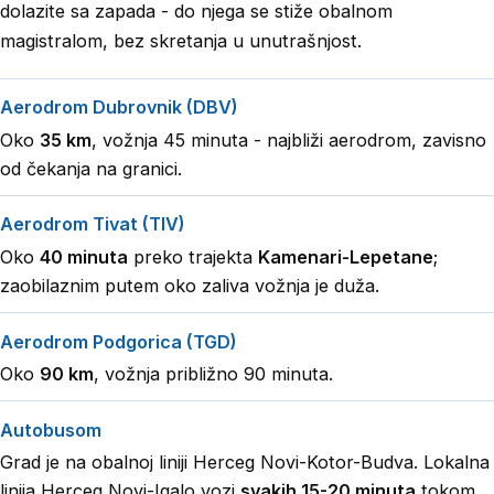
dolazite sa zapada - do njega se stiže obalnom
magistralom, bez skretanja u unutrašnjost.
Aerodrom Dubrovnik (DBV)
Oko
35 km
, vožnja 45 minuta - najbliži aerodrom, zavisno
od čekanja na granici.
Aerodrom Tivat (TIV)
Oko
40 minuta
preko trajekta
Kamenari-Lepetane
;
zaobilaznim putem oko zaliva vožnja je duža.
Aerodrom Podgorica (TGD)
Oko
90 km
, vožnja približno 90 minuta.
Autobusom
Grad je na obalnoj liniji Herceg Novi-Kotor-Budva. Lokalna
linija Herceg Novi-Igalo vozi
svakih 15-20 minuta
tokom