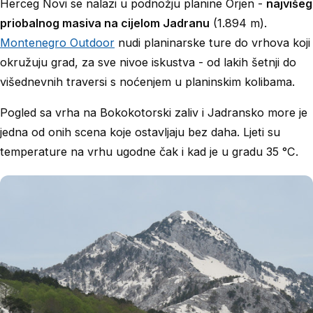
Herceg Novi se nalazi u podnožju planine Orjen -
najvišeg
priobalnog masiva na cijelom Jadranu
(1.894 m).
Montenegro Outdoor
nudi planinarske ture do vrhova koji
okružuju grad, za sve nivoe iskustva - od lakih šetnji do
višednevnih traversi s noćenjem u planinskim kolibama.
Pogled sa vrha na Bokokotorski zaliv i Jadransko more je
jedna od onih scena koje ostavljaju bez daha. Ljeti su
temperature na vrhu ugodne čak i kad je u gradu 35 °C.