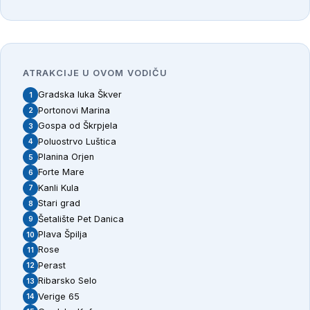
ATRAKCIJE U OVOM VODIČU
Gradska luka Škver
1
Portonovi Marina
2
Gospa od Škrpjela
3
Poluostrvo Luštica
4
Planina Orjen
5
Forte Mare
6
Kanli Kula
7
Stari grad
8
Šetalište Pet Danica
9
Plava Špilja
10
Rose
11
Perast
12
Ribarsko Selo
13
Verige 65
14