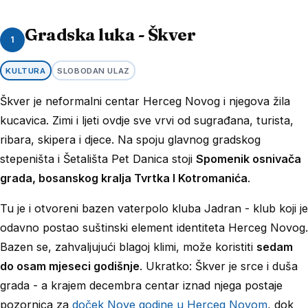
Gradska luka - Škver
1
KULTURA
SLOBODAN ULAZ
Škver je neformalni centar Herceg Novog i njegova žila
kucavica. Zimi i ljeti ovdje sve vrvi od sugrađana, turista,
ribara, skipera i djece. Na spoju glavnog gradskog
stepeništa i Šetališta Pet Danica stoji
Spomenik osnivača
grada, bosanskog kralja Tvrtka I Kotromanića
.
Tu je i otvoreni bazen vaterpolo kluba Jadran - klub koji je
odavno postao suštinski element identiteta Herceg Novog.
Bazen se, zahvaljujući blagoj klimi, može koristiti
sedam
do osam mjeseci godišnje
. Ukratko: Škver je srce i duša
grada - a krajem decembra centar iznad njega postaje
pozornica za
doček Nove godine u Herceg Novom
, dok