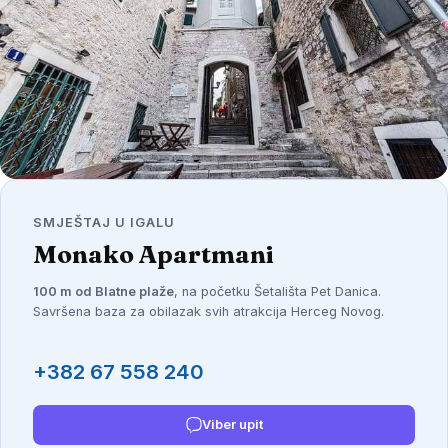
Stari grad Herceg Novi, Crna Gora
SMJEŠTAJ U IGALU
Monako Apartmani
100 m od Blatne plaže
, na početku Šetališta Pet Danica.
Savršena baza za obilazak svih atrakcija Herceg Novog.
+382 67 558 240
Viber upit