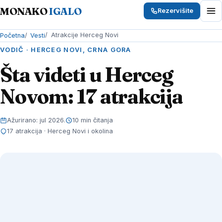
MONAKO
IGALO
Rezervišite
Atrakcije Herceg Novi
Početna
Vesti
VODIČ · HERCEG NOVI, CRNA GORA
Šta videti u
Herceg
Novom
: 17 atrakcija
Ažurirano: jul 2026.
10 min čitanja
17 atrakcija · Herceg Novi i okolina