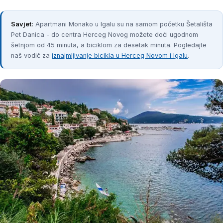
Savjet:
Apartmani Monako u Igalu su na samom početku Šetališta
Pet Danica - do centra Herceg Novog možete doći ugodnom
šetnjom od 45 minuta, a biciklom za desetak minuta. Pogledajte
naš vodič za
iznajmljivanje bicikla u Herceg Novom i Igalu
.