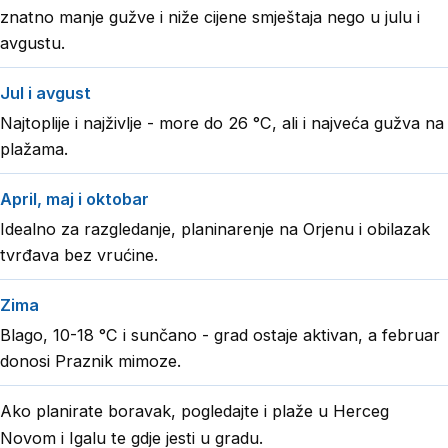
znatno manje gužve i niže cijene smještaja nego u julu i
avgustu.
Jul i avgust
Najtoplije i najživlje - more do 26 °C, ali i najveća gužva na
plažama.
April, maj i oktobar
Idealno za razgledanje, planinarenje na Orjenu i obilazak
tvrđava bez vrućine.
Zima
Blago, 10-18 °C i sunčano - grad ostaje aktivan, a februar
donosi
Praznik mimoze
.
Ako planirate boravak, pogledajte i
plaže u Herceg
Novom i Igalu
te
gdje jesti u gradu
.