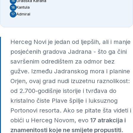
Gradska Kafana
15
Kantula
16
Admiral
17
Herceg Novi je jedan od ljepših, ali i manje
posjećenih gradova Jadrana - što ga čini
savršenim odredištem za odmor bez
gužve. Između Jadranskog mora i planine
Orjen, ovaj grad nudi izuzetnu raznolikost:
od 2.700-godišnje istorije i tvrđava do
kristalno čiste Plave špilje i luksuznog
Portonovi resorta. Ako se pitate šta videti i
obići u Herceg Novom, evo
17 atrakcija i
znamenitosti koje ne smijete propustiti
.