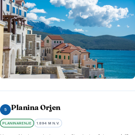
Planina Orjen
5
PLANINARENJE
1.894 M N.V.