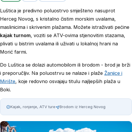
Luštica je predivno poluostrvo smješteno nasuprot
Herceg Novog, s kristalno čistim morskim uvalama,
maslinicima i skrivenim plažama. Možete istraživati pećine
kajak turnom
, voziti se ATV-ovima stjenovitim stazama,
plivati u bistrim uvalama ili uživati u lokalnoj hrani na
Morić farmi.
Do Luštica se dolazi automobilom ili brodom - brod je brži
i preporučljiv. Na poluostrvu se nalaze i plaže
Žanjice i
Mirište
, koje redovno osvajaju titulu najljepših plaža u
Boki.
Kajak, ronjenje, ATV ture
Brodom iz Herceg Novog