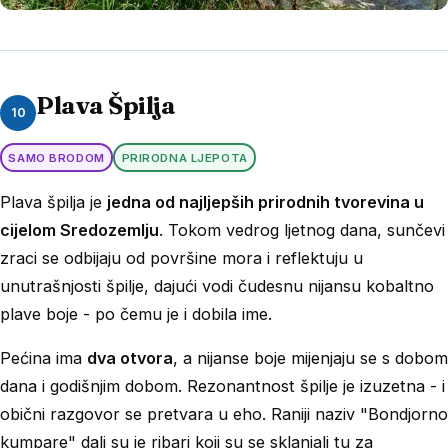
Plava Špilja
10
SAMO BRODOM
PRIRODNA LJEPOTA
Plava špilja je
jedna od najljepših prirodnih tvorevina u
cijelom Sredozemlju
. Tokom vedrog ljetnog dana, sunčevi
zraci se odbijaju od površine mora i reflektuju u
unutrašnjosti špilje, dajući vodi čudesnu nijansu kobaltno
plave boje - po čemu je i dobila ime.
Pećina ima
dva otvora
, a nijanse boje mijenjaju se s dobom
dana i godišnjim dobom. Rezonantnost špilje je izuzetna - i
obični razgovor se pretvara u eho. Raniji naziv "Bondjorno
kumpare" dali su je ribari koji su se sklanjali tu za