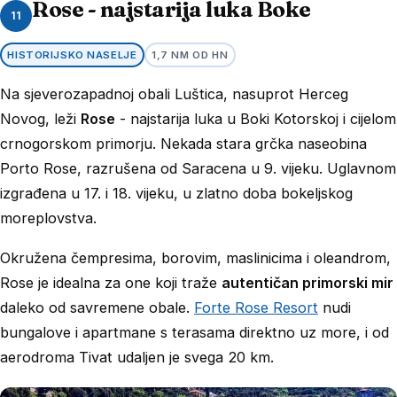
Rose - najstarija luka Boke
11
HISTORIJSKO NASELJE
1,7 NM OD HN
Na sjeverozapadnoj obali Luštica, nasuprot Herceg
Novog, leži
Rose
- najstarija luka u Boki Kotorskoj i cijelom
crnogorskom primorju. Nekada stara grčka naseobina
Porto Rose, razrušena od Saracena u 9. vijeku. Uglavnom
izgrađena u 17. i 18. vijeku, u zlatno doba bokeljskog
moreplovstva.
Okružena čempresima, borovim, maslinicima i oleandrom,
Rose je idealna za one koji traže
autentičan primorski mir
daleko od savremene obale.
Forte Rose Resort
nudi
bungalove i apartmane s terasama direktno uz more, i od
aerodroma Tivat udaljen je svega 20 km.