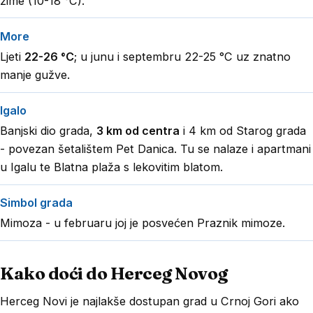
zime (10-18 °C).
More
Ljeti
22-26 °C
; u junu i septembru 22-25 °C uz znatno
manje gužve.
Igalo
Banjski dio grada,
3 km od centra
i 4 km od Starog grada
- povezan
šetalištem Pet Danica
. Tu se nalaze i
apartmani
u Igalu
te
Blatna plaža s lekovitim blatom
.
Simbol grada
Mimoza - u februaru joj je posvećen
Praznik mimoze
.
Kako doći do Herceg Novog
Herceg Novi je najlakše dostupan grad u Crnoj Gori ako