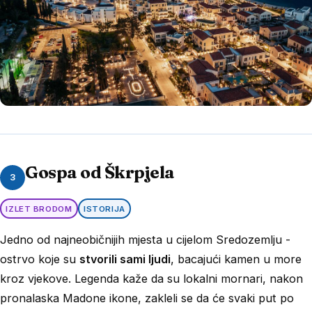
Gospa od Škrpjela
3
IZLET BRODOM
ISTORIJA
Jedno od najneobičnijih mjesta u cijelom Sredozemlju -
ostrvo koje su
stvorili sami ljudi
, bacajući kamen u more
kroz vjekove. Legenda kaže da su lokalni mornari, nakon
pronalaska Madone ikone, zakleli se da će svaki put po