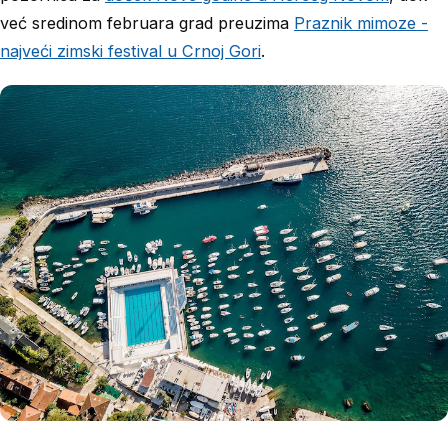
već sredinom februara grad preuzima
Praznik mimoze -
najveći zimski festival u Crnoj Gori
.