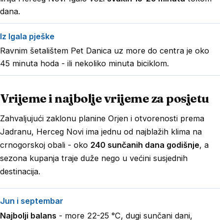
dana.
Iz Igala pješke
Ravnim šetalištem Pet Danica uz more do centra je oko
45 minuta hoda - ili nekoliko minuta
biciklom
.
Vrijeme i najbolje vrijeme za posjetu
Zahvaljujući zaklonu planine Orjen i otvorenosti prema
Jadranu, Herceg Novi ima jednu od najblažih klima na
crnogorskoj obali - oko
240 sunčanih dana godišnje
, a
sezona kupanja traje duže nego u većini susjednih
destinacija.
Jun i septembar
Najbolji balans
- more 22-25 °C, dugi sunčani dani,